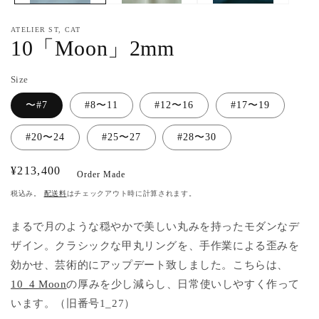
ア
(1)
(2
ATELIER ST, CAT
を
10「Moon」2mm
開
く
Size
〜#7
#8〜11
#12〜16
#17〜19
#20〜24
#25〜27
#28〜30
通
¥213,400
Order Made
常
税込み。
配送料
はチェックアウト時に計算されます。
価
格
まるで月のような穏やかで美しい丸みを持ったモダンなデ
ザイン。クラシックな甲丸リングを、手作業による歪みを
効かせ、芸術的にアップデート致しました。こちらは、
10_4 Moon
の厚みを少し減らし、日常使いしやすく作って
います。（旧番号1_27）