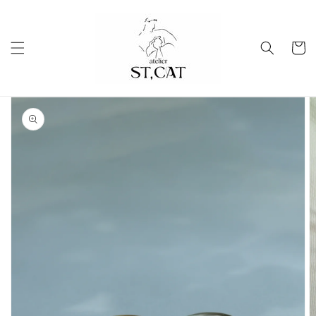
コンテ
ンツに
進む
カ
ー
ト
商品情
報にス
キップ