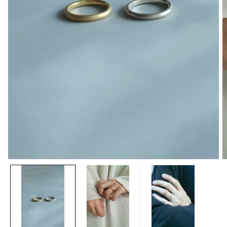
モ
ー
ダ
ル
で
メ
デ
ィ