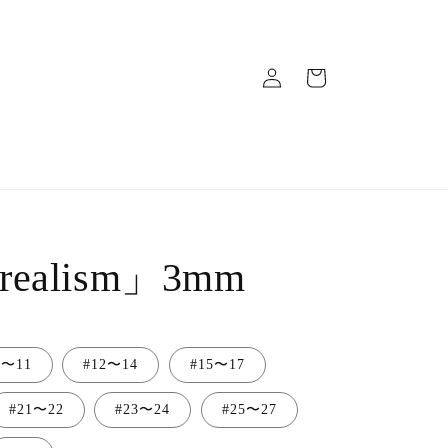
ロ
カ
グ
ー
イ
ト
ン
realism」3mm
9〜11
#12〜14
#15〜17
#21〜22
#23〜24
#25〜27