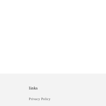
開
く
links
Privacy Policy