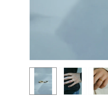
モ
ー
ダ
ル
で
メ
デ
ィ
ア
(1)
を