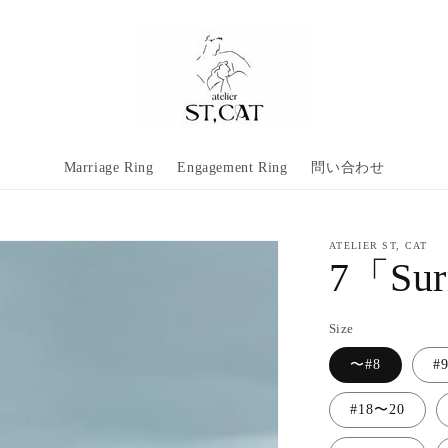
Marriage Ring
Engagement Ring
問い合わせ
ATELIER ST, CAT
7「Sur
Size
〜#8
#
#18〜20