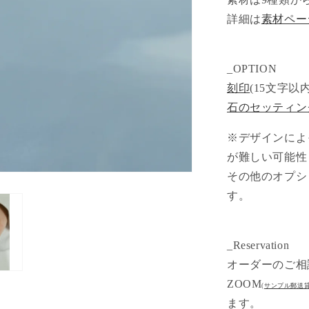
詳細は
素材ペー
_OPTION
刻印
(15文字以内)
石のセッティン
※デザインによ
が難しい可能性
その他のオプシ
す。
_Reservation
オーダーのご相
ZOOM
(
サンプル郵送
ます。