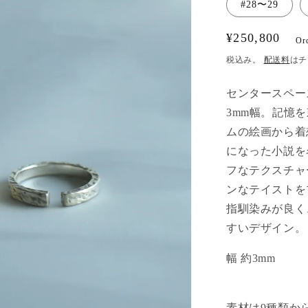
#28〜29
通
¥250,800
Or
常
税込み。
配送料
はチ
価
格
センタースペー
3mm幅。記憶
ムの絵画から着
になった小説を
フなテクスチャ
ンなテイストを
指馴染みが良く
すいデザイン。
幅 約3mm
素材は9種類か