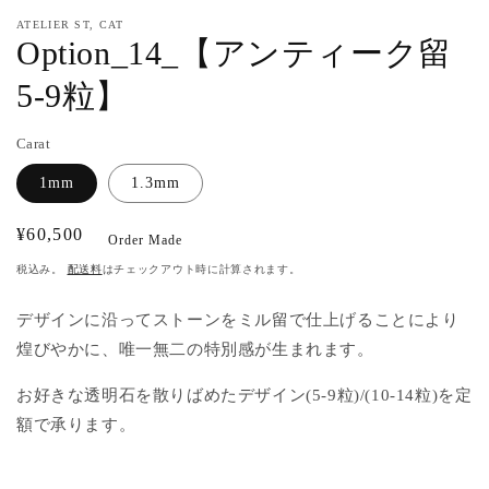
ア
ATELIER ST, CAT
(1)
(2
Option_14_【アンティーク留
を
開
5-9粒】
く
Carat
1mm
1.3mm
通
¥60,500
Order Made
常
税込み。
配送料
はチェックアウト時に計算されます。
価
格
デザインに沿ってストーンをミル留で仕上げることにより
煌びやかに、唯一無二の特別感が生まれます。
お好きな透明石を散りばめたデザイン(5-9粒)/(10-14粒)を定
額で承ります。