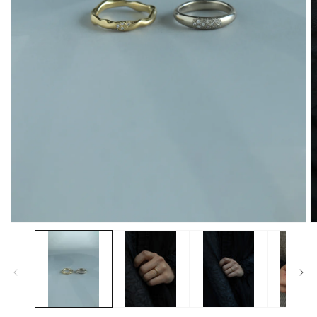
モ
ー
ダ
ル
で
メ
デ
ィ