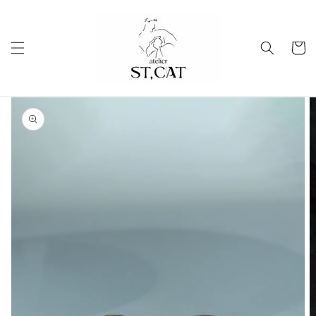
コンテ
ンツに
進む
カ
ー
ト
商品情
報にス
キップ