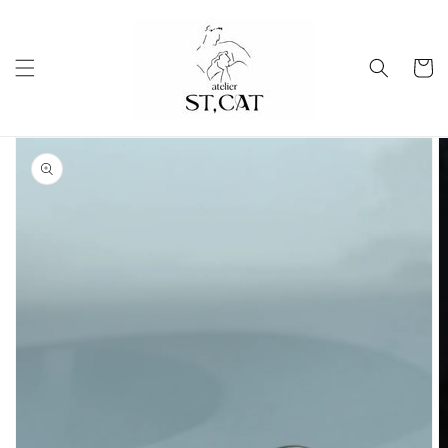
コンテ
ンツに
進む
カ
ー
ト
商品情
報にス
キップ