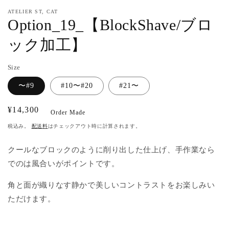
ア
ATELIER ST, CAT
(1)
(2
Option_19_【BlockShave/ブロ
を
開
ック加工】
く
Size
〜#9
#10〜#20
#21〜
通
¥14,300
Order Made
常
税込み。
配送料
はチェックアウト時に計算されます。
価
格
クールなブロックのように削り出した仕上げ、手作業なら
でのは風合いがポイントです。
角と面が織りなす静かで美しいコントラストをお楽しみい
ただけます。