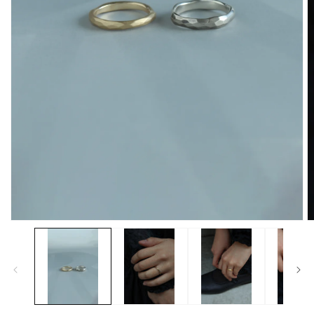
モ
ー
ダ
ル
で
メ
デ
ィ