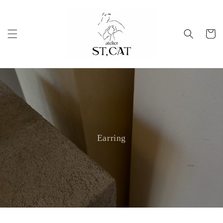
コンテ
ンツに
進む
カ
ー
ト
Earring