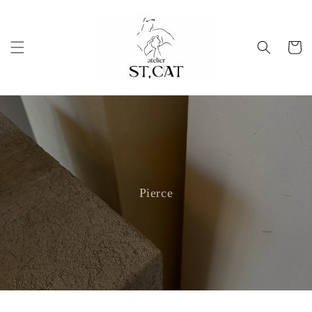
コンテ
ンツに
進む
カ
ー
ト
Pierce